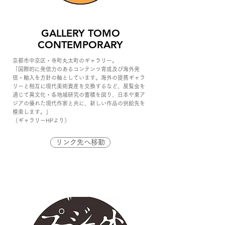
GALLERY TOMO
CONTEMPORARY
京都市中京区・寺町丸太町のギャラリー。
「国際的に発信力のあるコンテンツ育成及び海外発
信・輸入を方針の軸としています。海外の提携ギャラ
リーと相互に現代美術資産を交換するなど、展覧会を
通じて異文化・各地域研究の蓄積を図り、日本や東ア
ジアの優れた現代作家と共に、新しい作品の供給先を
模索します。」
（ギャラリーHPより）
リンク先へ移動