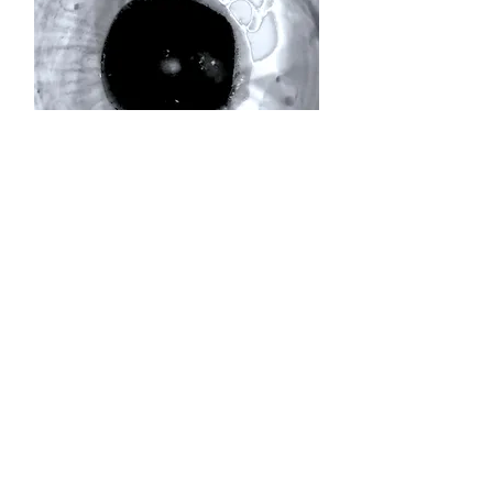
製本作品「太陽フレア」販売
町田の“太陽フレア”シリーズの写真全16枚を、ジャ
バラ状に収録できるよう、土居大記が糊も糸も使わ
ずに製本しました。写真裏に町田のテキストが印刷
されています。「濡れた地蔵PROJECT」にて2020
年に制作。
( ¥3,000、限定販売数：３)