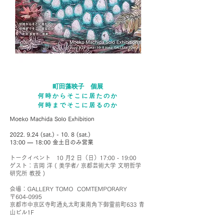
町田藻映子 個展
何時からそこに居たのか
何時までそこに居るのか
Moeko Machida Solo Exhibition
2022. 9.24
(sat.) - 10. 8 (sat.)
13:00 ― 18:00 金土日のみ営業
トークイベント 10 月2 日（日）17:00 - 19:00
ゲスト：吉岡 洋 ( 美学者/ 京都芸術大学 文明哲学
研究所 教授 )
会場：GALLERY TOMO COMTEMPORARY
〒604-0995
京都市中京区寺町通丸太町東南角下御霊前町633 青
山ビル1F