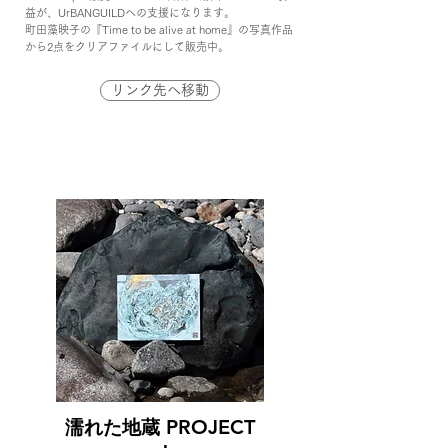
益が、UrBANGUILDへの支援になります。
町田藻映子の『Time to be alive at home』の写真作品
から2点をクリアファイルにして販売中。
リンク先へ移動
PROJECT
濡れた地蔵