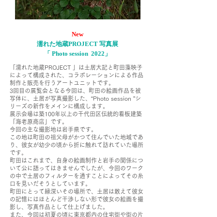
New
濡れた地蔵PROJECT 写真展
「 Photo session 2022」
「濡れた地蔵PROJECT 」は土居大記と町田藻映子
によって構成された、コラボレーションによる作品
制作と販売を行うアートユニットです。
3回目の展覧会となる今回は、町田の絵画作品を被
写体に、土居が写真撮影した、“Photo session ”シ
リーズの新作をメインに構成します。
展示会場は築100年以上の千代田区伝統的看板建築
「海老原商店」です。
今回の主な撮影地は岩手県です。
この地は町田の祖父母がかつて住んでいた地域であ
り、彼女が幼少の頃から折に触れて訪れていた場所
です。
町田はこれまで、自身の絵画制作と岩手の関係につ
いて公に語ってはきませんでしたが、今回のワーク
の中で土居のフィルターを通すことによってその糸
口を見いだそうとしています。
町田にとって縁深いその場所で、土居は敢えて彼女
の記憶にはほとんど干渉しない形で彼女の絵画を撮
影し、写真作品として仕上げました。
また、今回は初夏の頃に東京都内の住宅街や街の片