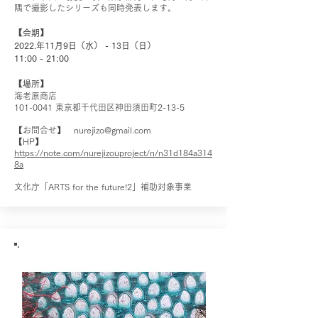
隅で撮影したシリーズも同時発表します。
【会期】
2022.年11月9日（水） - 13日（日）
11:00 - 21:00
【場所】
海老原商店
101-0041
東京都千代田区神田須田町2-13-5
【お問合せ】
nurejizo@gmail.com
【HP】
https://note.com/nurejizouproject/n/n31d184a314
8a
文化庁「ARTS for the future!2」補助対象事業