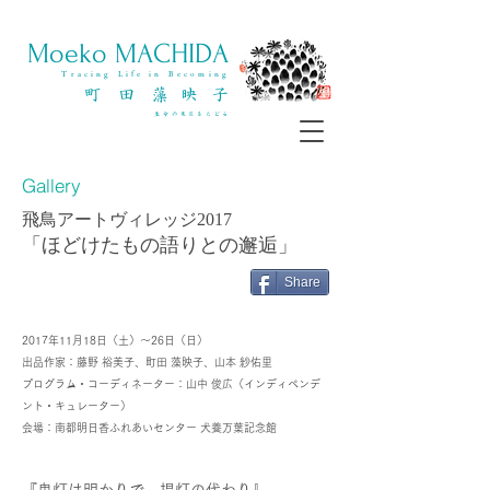
​Moeko MACHIDA
Tracing Life in Becoming
町 田 藻 映 子
​生命の変容をたどる
Gallery
​飛鳥アートヴィレッジ2017
「ほどけたもの語りとの邂逅」
Share
2017年11月18日（土）～26日（日）
出品作家：藤野 裕美子、町田 藻映子、山本 紗佑里
プログラム・コーディネーター：山中 俊広（インディペンデ
ント・キュレーター）
会場：南都明日香ふれあいセンター 犬養万葉記念館