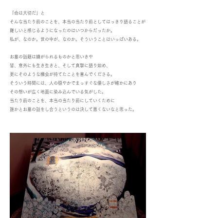
「命は大切だ」と
そんな当たり前のことを、本当の当たり前としてはっきり語ることが
難しいと感じるようになったのはいつからだったか。
私が、なのか。世の中が、なのか。そういうことはいっぱいある。
お墓の話題は嫌がられるものかと思いきや
皆、意外にも生き生きと、そして真摯に語り始め、
更にそのような機会が持てたことを喜んでくださる。
そういう時間には、人の穏やかでまっすぐな優しさが確かにあり
その想いが広く地面に染み込んでいる気がした。
当たり前のことを、本当の当たり前にしていくために
誰かとお墓の話をし合うというのは決して悪くないなと思った。