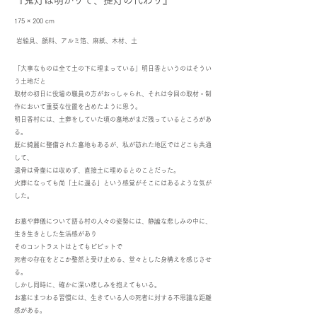
『鬼灯は明かりで、提灯の代わり』
175 × 200 cm
岩絵具、顔料、アルミ箔、麻紙、木材、土
「大事なものは全て土の下に埋まっている」明日香というのはそうい
う土地だと
取材の初日に役場の職員の方がおっしゃられ、それは今回の取材・制
作において重要な位置を占めたように思う。
明日香村には、土葬をしていた頃の墓地がまだ残っているところがあ
る。
既に綺麗に整備された墓地もあるが、私が訪れた地区ではどこも共通
して、
遺骨は骨壷には収めず、直接土に埋めるとのことだった。
火葬になっても尚「土に還る」という感覚がそこにはあるような気が
した。
お墓や葬儀について語る村の人々の姿勢には、静謐な悲しみの中に、
生き生きとした生活感があり
そのコントラストはとてもビビットで
死者の存在をどこか整然と受け止める、堂々とした身構えを感じさせ
る。
しかし同時に、確かに深い悲しみを抱えてもいる。
お墓にまつわる習慣には、生きている人の死者に対する不思議な距離
感がある。