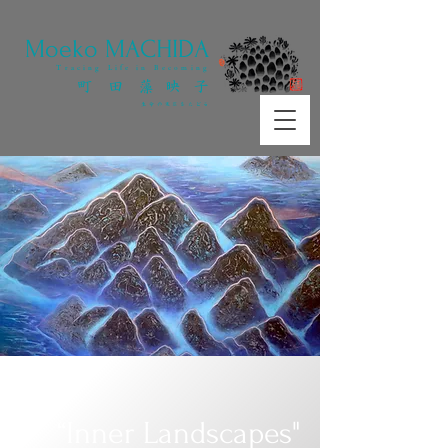
​Moeko MACHIDA
Tracing Life in Becoming
町 田 藻 映 子
​生命の変容をたどる
“Inner Landscapes"