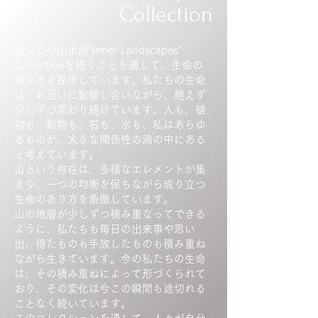
Collection
私はこの山水画“Inner Landscapes"
Collectionを描くことを通して、生命の
あり方を探求しています。私たちの生命
は、お互いに影響し合いながら、絶えず
少しずつ変わり続けています。人も、植
物も、動物も、石も、水も、私はあらゆ
るものが、大きな関係性の渦の中にある
と考えています。
山という存在は、多様なエレメントが集
まり、一つの均衡を保ちながら成り立つ
生命のあり方を象徴しています。
山の地層が少しずつ積み重なってできる
ように、私たちも毎日の出来事や思い
出、得たものも手放したものも積み重ね
ながら生きています。今の私たちの生命
は、その積み重ねによって形づくられて
おり、その変化は今この瞬間も途切れる
ことなく続いています。