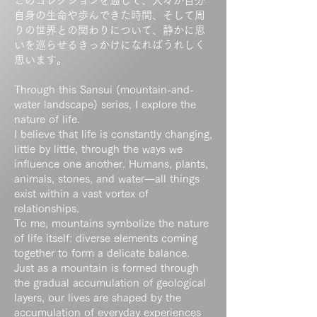
このコレクションを通して、人々が自分
自身の生命や歩んできた時間、そして周
りの世界との関わりについて、静かに思
いを巡らせるきっかけになればうれしく
思います。
Through this Sansui (mountain-and-
water landscape) series, I explore the
nature of life.
I believe that life is constantly changing,
little by little, through the ways we
influence one another. Humans, plants,
animals, stones, and water—all things
exist within a vast vortex of
relationships.
To me, mountains symbolize the nature
of life itself: diverse elements coming
together to form a delicate balance.
Just as a mountain is formed through
the gradual accumulation of geological
layers, our lives are shaped by the
accumulation of everyday experiences