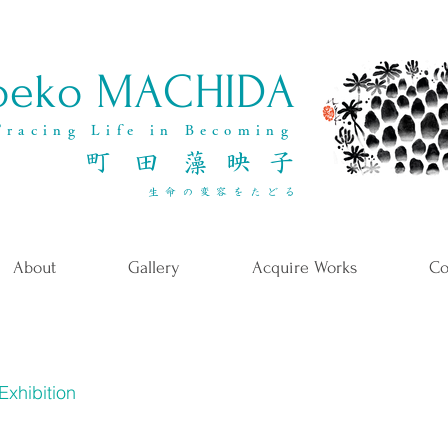
oeko MACHIDA
Tracing Life in Becoming
町 田 藻 映 子
​生命の変容をたどる
About
Gallery
Acquire Works
Co
Exhibition