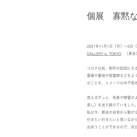
​個展 寡黙
2021年11月1日（月）～6日
GALLERY b. TOKYO
​ （東京
コロナ以前、制作の起因にな
霊場や墓地や慰霊碑などをよ
のことを、イメージの中で改
思えばずっと、死者や精霊の
差し）を送り続けていました
私は今、都会の自宅から動け
行きたい行きたいと思いなが
出会うことができるので、自