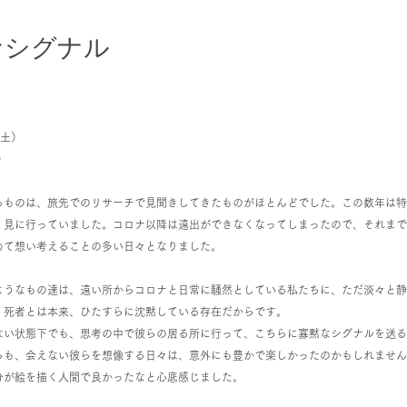
なシグナル
（土）
）
るものは、旅先でのリサーチで見聞きしてきたものがほとんどでした。この数年は特
く見に行っていました。コロナ以降は遠出ができなくなってしまったので、それまで
めて想い考えることの多い日々となりました。
ようなもの達は、遠い所からコロナと日常に騒然としている私たちに、ただ淡々と静
。死者とは本来、ひたすらに沈黙している存在だからです。
ない状態下でも、思考の中で彼らの居る所に行って、こちらに寡黙なシグナルを送る
らも、会えない彼らを想像する日々は、意外にも豊かで楽しかったのかもしれません
分が絵を描く人間で良かったなと心底感じました。